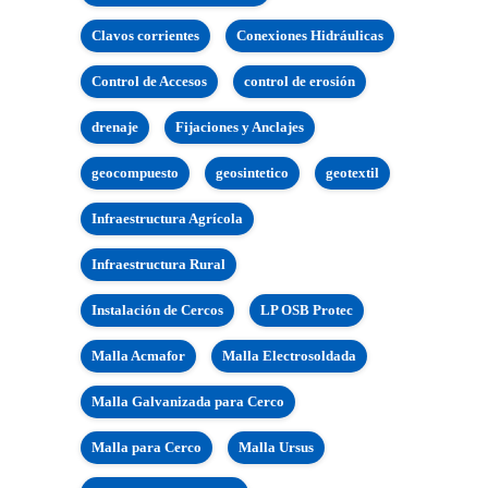
Clavos corrientes
Conexiones Hidráulicas
Control de Accesos
control de erosión
drenaje
Fijaciones y Anclajes
geocompuesto
geosintetico
geotextil
Infraestructura Agrícola
Infraestructura Rural
Instalación de Cercos
LP OSB Protec
Malla Acmafor
Malla Electrosoldada
Malla Galvanizada para Cerco
Malla para Cerco
Malla Ursus