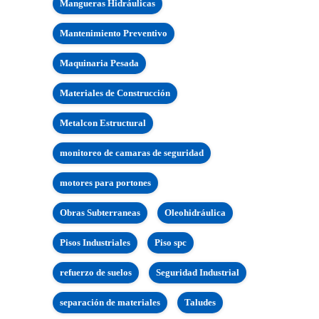
Mangueras Hidráulicas
Mantenimiento Preventivo
Maquinaria Pesada
Materiales de Construcción
Metalcon Estructural
monitoreo de camaras de seguridad
motores para portones
Obras Subterraneas
Oleohidráulica
Pisos Industriales
Piso spc
refuerzo de suelos
Seguridad Industrial
separación de materiales
Taludes