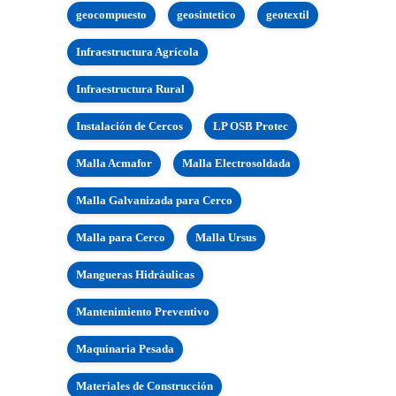
geocompuesto
geosintetico
geotextil
Infraestructura Agrícola
Infraestructura Rural
Instalación de Cercos
LP OSB Protec
Malla Acmafor
Malla Electrosoldada
Malla Galvanizada para Cerco
Malla para Cerco
Malla Ursus
Mangueras Hidráulicas
Mantenimiento Preventivo
Maquinaria Pesada
Materiales de Construcción