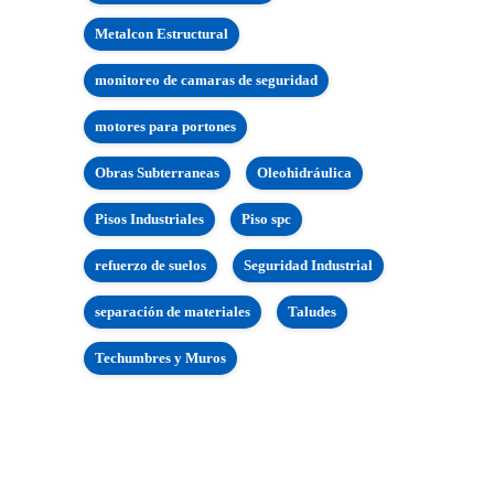
Metalcon Estructural
monitoreo de camaras de seguridad
motores para portones
Obras Subterraneas
Oleohidráulica
Pisos Industriales
Piso spc
refuerzo de suelos
Seguridad Industrial
separación de materiales
Taludes
Techumbres y Muros