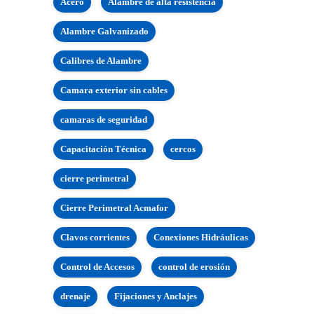
Acero
Alambre de alta resistencia
Alambre Galvanizado
Calibres de Alambre
Camara exterior sin cables
camaras de seguridad
Capacitación Técnica
cercos
cierre perimetral
Cierre Perimetral Acmafor
Clavos corrientes
Conexiones Hidráulicas
Control de Accesos
control de erosión
drenaje
Fijaciones y Anclajes