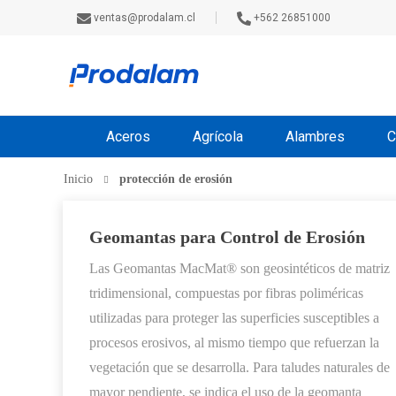
ventas@prodalam.cl
+562 26851000
Aceros
Agrícola
Alambres
C
Inicio
protección de erosión
Geomantas para Control de Erosión
Las Geomantas MacMat® son geosintéticos de matriz
tridimensional, compuestas por fibras poliméricas
utilizadas para proteger las superficies susceptibles a
procesos erosivos, al mismo tiempo que refuerzan la
vegetación que se desarrolla. Para taludes naturales de
mayor pendiente, se indica el uso de la geomanta